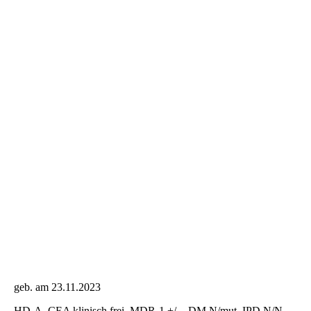
geb. am 23.11.2023
HD-A, CEA klinisch frei, MDR-1 +/- , DM N/mut, IPD N/N,